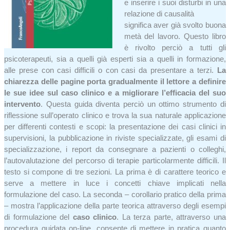
e inserire i suoi disturbi in una
relazione di causalità
significa aver già svolto buona
metà del lavoro. Questo libro
è rivolto perciò a tutti gli
psicoterapeuti, sia a quelli già esperti sia a quelli in formazione,
alle prese con casi difficili o con casi da presentare a terzi.
La
chiarezza delle pagine porta gradualmente il lettore a definire
le sue idee sul caso clinico e a migliorare l’efficacia del suo
intervento
. Questa guida diventa perciò un ottimo strumento di
riflessione sull’operato clinico e trova la sua naturale applicazione
per differenti contesti e scopi: la presentazione dei casi clinici in
supervisioni, la pubblicazione in riviste specializzate, gli esami di
specializzazione, i report da consegnare a pazienti o colleghi,
l’autovalutazione del percorso di terapie particolarmente difficili. Il
testo si compone di tre sezioni. La prima è di carattere teorico e
serve a mettere in luce i concetti chiave implicati nella
formulazione del caso. La seconda – corollario pratico della prima
– mostra l’applicazione della parte teorica attraverso degli esempi
di formulazione del
caso clinico
. La terza parte, attraverso una
procedura guidata on-line, consente di mettere in pratica quanto