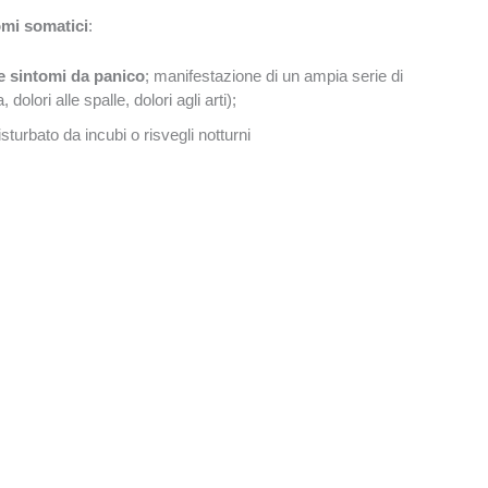
omi somatici
:
re sintomi da panico
; manifestazione di un ampia serie di
olori alle spalle, dolori agli arti);
turbato da incubi o risvegli notturni