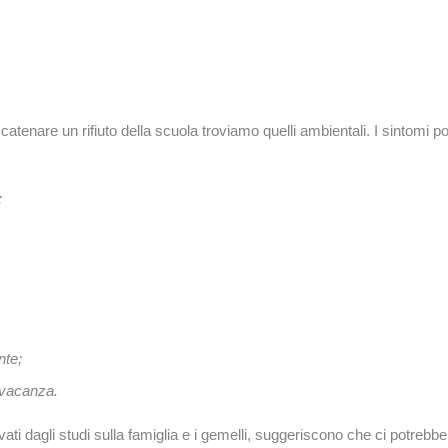
catenare un rifiuto della scuola troviamo quelli ambientali. I sintomi p
;
nte;
o vacanza.
 derivati dagli studi sulla famiglia e i gemelli, suggeriscono che ci potre