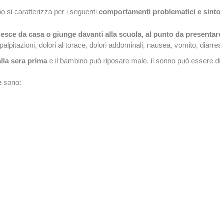
rbo si caratterizza per i seguenti
comportamenti problematici e sint
 esce da casa o giunge davanti alla scuola, al punto da presenta
palpitazioni, dolori al torace, dolori addominali, nausea, vomito, diarrea, d
alla sera prima
e il bambino può riposare male, il sonno può essere dis
re
sono: