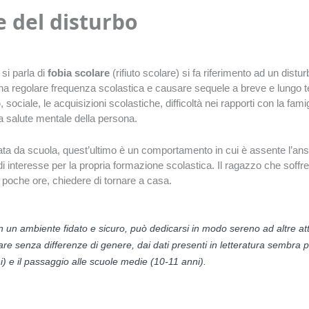
e del disturbo
si parla di
fobia scolare
(rifiuto scolare) si fa riferimento ad un distur
na regolare frequenza scolastica e causare sequele a breve e lungo t
o
, sociale, le acquisizioni scolastiche, difficoltà nei rapporti con la fam
a salute mentale della persona.
ata da scuola, quest’ultimo è un comportamento in cui è assente l’ans
interesse per la propria formazione scolastica. Il ragazzo che soffre d
po poche ore, chiedere di tornare a casa.
 un ambiente fidato e sicuro, può dedicarsi in modo sereno ad altre attiv
are senza differenze di genere, dai dati presenti in letteratura sembra p
i) e il passaggio alle scuole medie (10-11 anni).