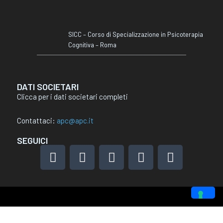
SICC – Corso di Specializzazione in Psicoterapia
Cognitiva – Roma
DATI SOCIETARI
Clicca per i dati societari completi
Contattaci:
apc@apc.it
SEGUICI
F
I
L
X
Y
a
n
i
-
o
c
s
n
t
u
e
t
k
w
t
b
a
e
i
u
o
g
d
t
b
Le tue preferenze relative alla privacy