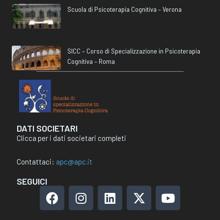
Scuola di Psicoterapia Cognitiva – Verona
SICC – Corso di Specializzazione in Psicoterapia
Cognitiva – Roma
DATI SOCIETARI
Clicca per i dati societari completi
Contattaci:
apc@apc.it
SEGUICI
F
I
L
X
Y
a
n
i
-
o
c
s
n
t
u