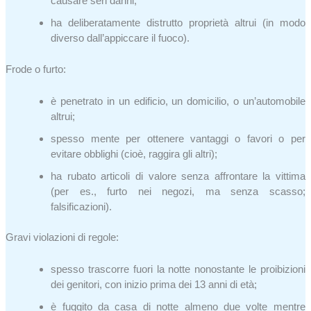
causare seri danni;
ha deliberatamente distrutto proprietà altrui (in modo
diverso dall’appiccare il fuoco).
Frode o furto:
è penetrato in un edificio, un domicilio, o un’automobile
altrui;
spesso mente per ottenere vantaggi o favori o per
evitare obblighi (cioè, raggira gli altri);
ha rubato articoli di valore senza affrontare la vittima
(per es., furto nei negozi, ma senza scasso;
falsificazioni).
Gravi violazioni di regole:
spesso trascorre fuori la notte nonostante le proibizioni
dei genitori, con inizio prima dei 13 anni di età;
è fuggito da casa di notte almeno due volte mentre