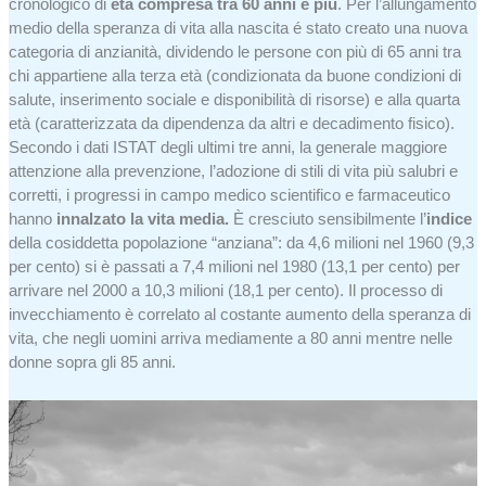
cronologico di
età compresa tra 60 anni e più
. Per l’allungamento
medio della speranza di vita alla nascita é stato creato una nuova
categoria di anzianità, dividendo le persone con più di 65 anni tra
chi appartiene alla terza età (condizionata da buone condizioni di
salute, inserimento sociale e disponibilità di risorse) e alla quarta
età (caratterizzata da dipendenza da altri e decadimento fisico).
Secondo i dati ISTAT degli ultimi tre anni, la generale maggiore
attenzione alla prevenzione, l’adozione di stili di vita più salubri e
corretti, i progressi in campo medico scientifico e farmaceutico
hanno
innalzato la vita media.
È cresciuto sensibilmente l’
indice
della cosiddetta popolazione “anziana”: da 4,6 milioni nel 1960 (9,3
per cento) si è passati a 7,4 milioni nel 1980 (13,1 per cento) per
arrivare nel 2000 a 10,3 milioni (18,1 per cento). Il processo di
invecchiamento è correlato al costante aumento della speranza di
vita, che negli uomini arriva mediamente a 80 anni mentre nelle
donne sopra gli 85 anni.