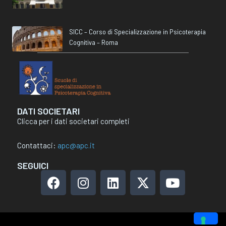
SICC – Corso di Specializzazione in Psicoterapia
Cognitiva – Roma
DATI SOCIETARI
Clicca per i dati societari completi
Contattaci:
apc@apc.it
SEGUICI
F
I
L
X
Y
a
n
i
-
o
c
s
n
t
u
e
t
k
w
t