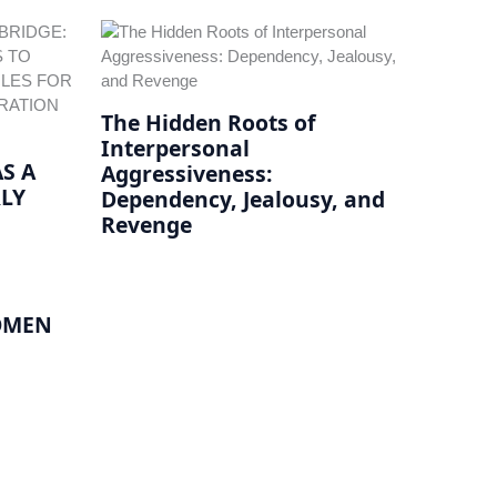
The Hidden Roots of
Interpersonal
S A
Aggressiveness:
RLY
Dependency, Jealousy, and
Revenge
OMEN