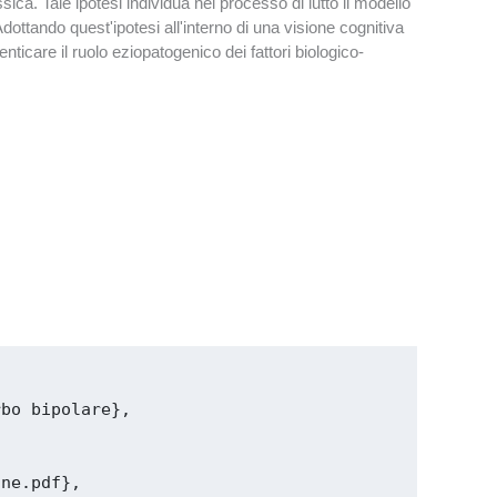
ica. Tale ipotesi individua nel processo di lutto il modello
ttando quest'ipotesi all'interno di una visione cognitiva
icare il ruolo eziopatogenico dei fattori biologico-
bo bipolare},

ne.pdf},
