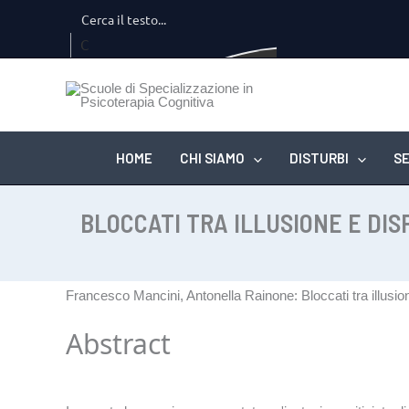
Vai
al
C
contenuto
er
ca
...
HOME
CHI SIAMO
DISTURBI
SE
BLOCCATI TRA ILLUSIONE E DIS
Francesco Mancini, Antonella Rainone:
Bloccati tra illusi
Abstract