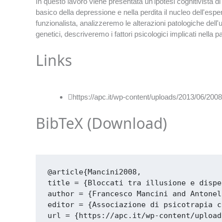
In questo lavoro viene presentata un'ipotesi cognitivista di
basico della depressione e nella perdita il nucleo dell'es
funzionalista, analizzeremo le alterazioni patologiche dell
genetici, descriveremo i fattori psicologici implicati nella p
Links
https://apc.it/wp-content/uploads/2013/06/2008-b
BibTeX (
Download
)
@article{Mancini2008,

title = {Bloccati tra illusione e dispe
author = {Francesco Mancini and Antonel
editor = {Associazione di psicotrapia c
url = {https://apc.it/wp-content/upload