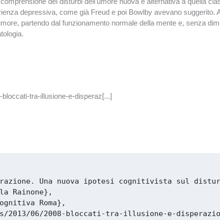
 comprensione dei disturbi dell'umore nuova e alternativa a quella class
perienza depressiva, come già Freud e poi Bowlby avevano suggerito. Ado
'umore, partendo dal funzionamento normale della mente e, senza diment
atologia.
loccati-tra-illusione-e-disperaz[...]
razione. Una nuova ipotesi cognitivista sul distur
la Rainone},

ognitiva Roma},

s/2013/06/2008-bloccati-tra-illusione-e-disperazio