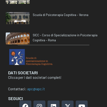
Scuola di Psicoterapia Cognitiva – Verona
SICC – Corso di Specializzazione in Psicoterapia
Cognitiva – Roma
DATI SOCIETARI
Clicca per i dati societari completi
Contattaci:
apc@apc.it
SEGUICI
F
I
L
X
Y