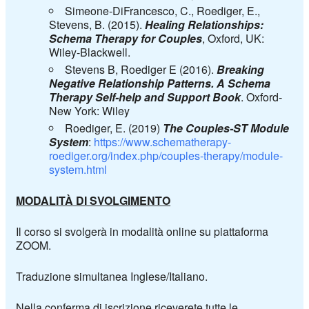
Simeone-DiFrancesco, C., Roediger, E.,
Stevens, B. (2015).
Healing
Relationships
:
Schema Therapy for
Couples
, Oxford, UK:
Wiley-Blackwell.
Stevens B, Roediger E (2016).
Breaking
Negative
Relationship
Patterns. A Schema
Therapy Self-help and Support Book
. Oxford-
New York: Wiley
Roediger, E. (2019)
The
Couples
-ST Module
System
:
https://www.schematherapy-
roediger.org/index.php/couples-therapy/module-
system.html
MODALITÀ DI SVOLGIMENTO
Il corso si svolgerà in modalità online su piattaforma
ZOOM.
Traduzione simultanea Inglese/Italiano.
Nella conferma di iscrizione riceverete tutte le