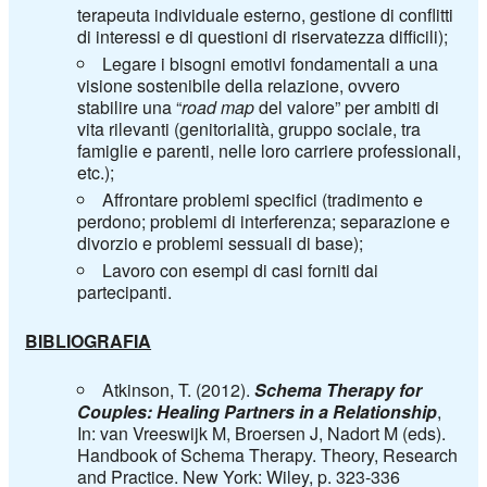
terapeuta individuale esterno, gestione di conflitti
di interessi e di questioni di riservatezza difficili);
Legare i bisogni emotivi fondamentali a una
visione sostenibile della relazione, ovvero
stabilire una “
road
map
del valore” per ambiti di
vita rilevanti (genitorialità, gruppo sociale, tra
famiglie e parenti, nelle loro carriere professionali,
etc.);
Affrontare problemi specifici (tradimento e
perdono; problemi di interferenza; separazione e
divorzio e problemi sessuali di base);
Lavoro con esempi di casi forniti dai
partecipanti.
BIBLIOGRAFIA
Atkinson, T. (2012).
Schema Therapy for
Couples
:
Healing
Partners in a
Relationship
,
In: van Vreeswijk M, Broersen J, Nadort M (eds).
Handbook of Schema Therapy. Theory, Research
and Practice. New York: Wiley, p. 323-336