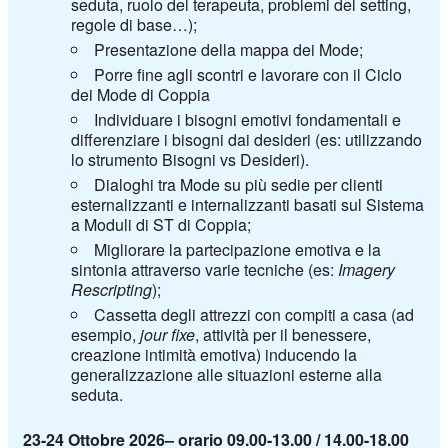
seduta, ruolo del terapeuta, problemi del setting,
regole di base…);
Presentazione della mappa dei Mode;
Porre fine agli scontri e lavorare con il Ciclo
dei Mode di Coppia
Individuare i bisogni emotivi fondamentali e
differenziare i bisogni dai desideri (es: utilizzando
lo strumento Bisogni vs Desideri).
Dialoghi tra Mode su più sedie per clienti
esternalizzanti e internalizzanti basati sul Sistema
a Moduli di ST di Coppia;
Migliorare la partecipazione emotiva e la
sintonia attraverso varie tecniche (es:
Imagery
Rescripting
);
Cassetta degli attrezzi con compiti a casa (ad
esempio,
jour
fixe
, attività per il benessere,
creazione intimità emotiva) inducendo la
generalizzazione alle situazioni esterne alla
seduta.
23-24 Ottobre 2026– orario 09.00-13.00 / 14.00-18.00