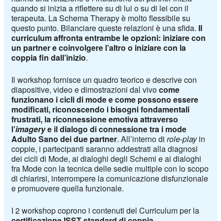
quando si inizia a riflettere su di lui o su di lei con il
terapeuta. La Schema Therapy è molto flessibile su
questo punto. Bilanciare queste relazioni è una sfida.
Il
curriculum affronta entrambe le opzioni: iniziare con
un partner e coinvolgere l’altro o iniziare con la
coppia fin dall’inizio
.
Il workshop fornisce un quadro teorico e descrive con
diapositive, video e dimostrazioni dal vivo
come
funzionano i cicli di mode e come possono essere
modificati, riconoscendo i bisogni fondamentali
frustrati, la riconnessione emotiva attraverso
l’
imagery
e il dialogo di connessione tra i mode
Adulto Sano dei due partner
. All’interno di
role
-play
in
coppie, i partecipanti saranno addestrati alla diagnosi
dei cicli di Mode, ai dialoghi degli Schemi e ai dialoghi
fra Mode con la tecnica delle sedie multiple con lo scopo
di chiarirsi, interrompere la comunicazione disfunzionale
e promuovere quella funzionale.
I 2 workshop coprono i contenuti del Curriculum per la
certificazione ISST standard di coppia
.