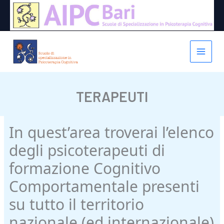
Vai
al
contenuto
TERAPEUTI
In quest’area troverai l’elenco
degli psicoterapeuti di
formazione Cognitivo
Comportamentale presenti
su tutto il territorio
nazionale (ed internazionale)