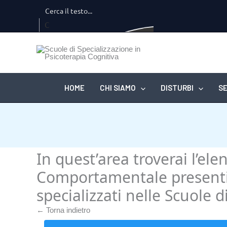
Vai
al
C
contenuto
er
ca
...
HOME
CHI SIAMO
DISTURBI
SE
In quest’area troverai l’el
Comportamentale presenti s
specializzati nelle Scuole 
← Torna indietro