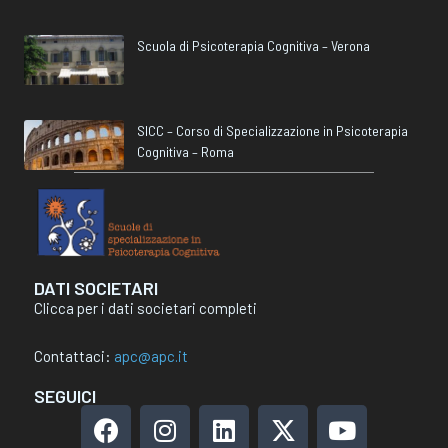
Scuola di Psicoterapia Cognitiva – Verona
SICC – Corso di Specializzazione in Psicoterapia
Cognitiva – Roma
DATI SOCIETARI
Clicca per i dati societari completi
Contattaci:
apc@apc.it
SEGUICI
F
I
L
X
Y
a
n
i
-
o