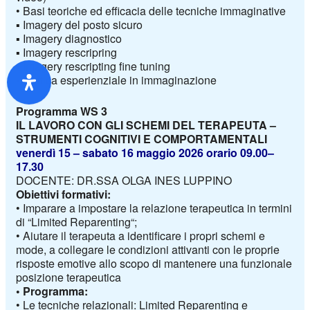
• Basi teoriche ed efficacia delle tecniche immaginative
▪ Imagery del posto sicuro
▪ Imagery diagnostico
▪ Imagery rescripring
▪ Imagery rescripting fine tuning
▪ Pratica esperienziale in immaginazione
Programma WS
3
IL LAVORO CON GLI SCHEMI DEL TERAPEUTA
–
STRUMENTI COGNITIVI E COMPORTAMENTALI
venerdì 15
– sabato 16
maggio 2026
orario 09.00
–
17.30
DOCENTE: DR.SSA OLGA INES LUPPINO
Obiettivi formativi:
•
Imparare a impostare la relazione terapeutica in termini
di “Limited
Reparenting
“;
•
Aiutare il terapeuta a identificare i propri schemi e
mode, a collegare le condizioni attivanti con le proprie
risposte emotive allo scopo di mantenere una funzionale
posizione terapeutica
•
Programma
:
•
Le
tecniche
relazionali
: Limited Reparenting e