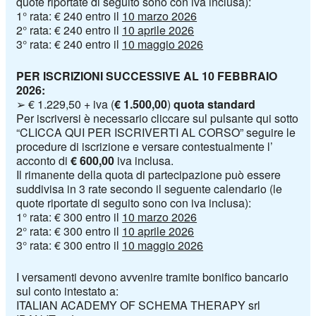
quote riportate di seguito sono con iva inclusa):
1
°
rata: €
240
entro il
10 marzo 2026
2
°
rata: €
240
entro il
10 aprile 2026
3
°
rata: €
240
entro il
10 maggio 2026
PER ISCRIZIONI SUCCESSIVE AL
10 FEBBRAIO
2026
:
➢
€
1.229,50
+ iva (
€
1.500,00
)
quota standard
Per iscriversi è necessario cliccare sul pulsante qui sotto
“CLICCA QUI PER ISCRIVERTI AL CORSO” seguire le
procedure di iscrizione e versare contestualmente
l
’
acconto di
€
600,00
iva
inclusa.
Il rimanente della quota di partecipazione può
essere
suddivisa
in
3
rate secondo il seguente calendario
(le
quote riportate di seguito sono con iva inclusa):
1
°
rata: €
300
entro il
10 marzo 2026
2
°
rata: €
300
entro il
10 aprile 2026
3
°
rata: €
300
entro il
10 maggio 2026
I versamenti devono avvenire tramite bonifico bancario
sul conto intestato a:
ITALIAN ACADEMY OF SCHEMA THERAPY
srl