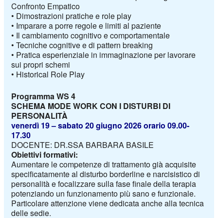
Confronto
Empatico
•
Dimostrazioni
pratiche
e role play
•
Imparare
a
porre
regole
e
limiti
al
paziente
•
Il
cambiamento
cognitivo
e
comportamentale
•
Tecniche
cognitive e di pattern breaking
•
Pratica
esperienziale
in immaginazione per lavorare
sui propri schemi
•
Historical
Role
Play
Programma WS
4
SCHEMA MODE WORK
CON I DISTURBI DI
PERSONALITÀ
venerdì
19
– sabato
20
giugno 2026
orario 09.00-
17.30
DOCENTE: DR.SSA BARBARA BASILE
Obiettivi formativi:
Aumentare le competenze di trattamento già acquisite
specificatamente al disturbo borderline e narcisistico di
personalità e focalizzare sulla fase finale della terapia
potenziando un funzionamento più sano e funzionale.
Particolare attenzione viene dedicata anche alla tecnica
delle sedie.