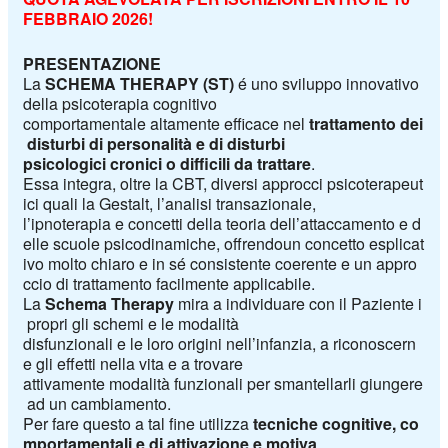
FEBBRAIO 2026!
PRESENTAZIONE
La
SCHEMA
THERAPY
(ST)
é
uno
sviluppo
innovativo
della
psicoterapia
cognitivo
comportamentale
altamente
efficace
nel
trattamento
dei
disturbi
di
personalità
e
di
disturbi
psicologici
cronici
o
difficili
da
trattare
.
Essa
integra,
oltre
la
CBT,
diversi
approcci
psicoterapeut
ici
quali
la
Gestalt,
l’analisi
transazionale,
l’ipnoterapia
e
concetti
della
teoria
dell’attaccamento
e
d
elle
scuole
psicodinamiche,
offrendo
un
concetto
esplicat
ivo
molto
chiaro
e
in
sé
consistente
coerente
e
un
appro
ccio
di
trattamento
facilmente
applicabile
.
La
Schema
Therapy
mira
a
individuare
con
il
Paziente
i
propri
gli
schemi
e
le
modalità
disfunzionali
e
le
loro
origini
nell’infanzia,
a
riconoscern
e
gli
effetti
nella
vita
e
a
trovare
attivamente
modalità
funzionali
per
smantellarli
giungere
ad
un
cambiamento
.
Per
fare
questo
a
tal
fine
utilizza
tecniche
cognitive,
co
mportamentali
e
di
attivazione
e motiva