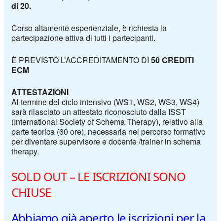
di 20.
Corso altamente esperienziale, è richiesta la
partecipazione attiva di tutti i partecipanti.
È PREVISTO L’ACCREDITAMENTO DI
50 CREDITI
ECM
ATTESTAZIONI
Al termine del ciclo intensivo (WS1, WS2, WS3, WS4)
sarà rilasciato un attestato riconosciuto dalla
ISST
(
International Society of Schema Therapy
), relativo alla
parte teorica (60 ore), necessaria nel percorso
formativo
per diventare supervisore e docente /trainer in schema
therapy.
SOLD OUT – LE ISCRIZIONI SONO
CHIUSE
Abbiamo già aperto le iscrizioni per la