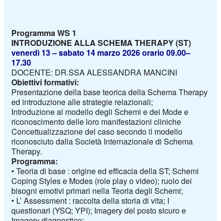
Programma WS 1
INTRODUZIONE ALLA SCHEMA THERAPY (ST)
venerdì 13
– sabato 14
marzo 2026
orario 09.00
–
17.30
DOCENTE: DR.SSA ALESSANDRA MANCINI
Obiettivi formativi:
Presentazione della base teorica della Schema
Therapy
ed introduzione alle strategie relazionali;
Introduzione al modello degli Schemi e dei Mode e
riconoscimento delle loro manifestazioni cliniche
Concettualizzazione del caso secondo il modello
riconosciuto dalla Società Internazionale di Schema
Therapy
.
Programma
:
•
Teoria di base :
origine
ed
efficacia
della
ST;
Schemi
Coping Styles e Modes (role play o video)
; ruolo dei
bisogni emotivi primari nella Teoria degli Schemi;
•
L’
Assessment
: raccolta della storia di vita; I
questionari (YSQ; YPI);
Imagery
del posto sicuro e
Imagery
diagnostico;