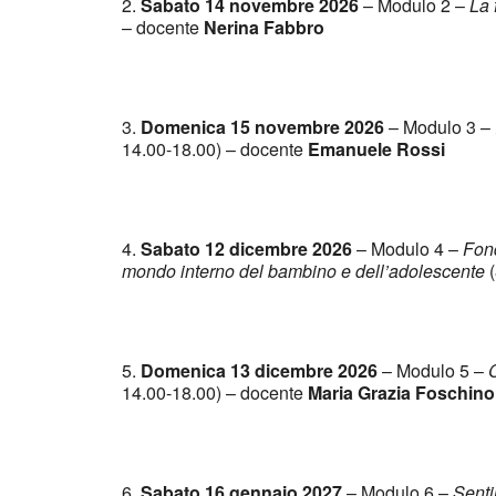
2.
Sabato 14 novembre 2026
–
Modulo 2 –
La 
– docente
Nerina Fabbro
3.
Domenica 15 novembre 2026
–
Modulo 3 –
14.00-18.00) – docente
Emanuele Rossi
4.
Sabato 12 dicembre 2026
–
Modulo 4 –
Fond
mondo interno del bambino e dell’adolescente
(
5.
Domenica 13 dicembre 2026
–
Modulo 5 –
C
14.00-18.00) – docente
Maria Grazia Foschino
6.
Sabato 16 gennaio 2027
–
Modulo 6 –
Senti