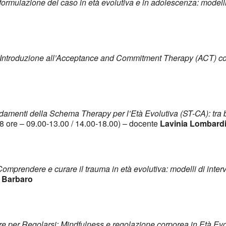
formulazione del caso in età evolutiva e in adolescenza: modell
Introduzione all’Acceptance and Commitment Therapy (ACT) co
amenti della Schema Therapy per l’Età Evolutiva (ST-CA): tra 
8 ore – 09.00-13.00 / 14.00-18.00) – docente
Lavinia Lombard
omprendere e curare il trauma in età evolutiva: modelli di int
 Barbaro
re per Regolarsi: Mindfulness e regolazione corporea in Età Ev