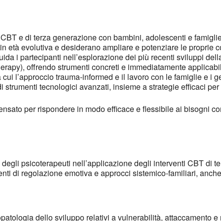
vi CBT e di terza generazione con bambini, adolescenti e famigli
n età evolutiva e desiderano ampliare e potenziare le proprie 
uida i partecipanti nell’esplorazione dei più recenti sviluppi 
y), offrendo strumenti concreti e immediatamente applicabili n
a cui l’approccio trauma-informed e il lavoro con le famiglie e i ge
i strumenti tecnologici avanzati, insieme a strategie efficaci per l
sato per rispondere in modo efficace e flessibile ai bisogni co
egli psicoterapeuti nell’applicazione degli interventi CBT di te
nti di regolazione emotiva e approcci sistemico-familiari, anche 
opatologia dello sviluppo relativi a vulnerabilità, attaccamento 