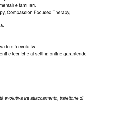
ntali e familiari.
herapy, Compassion Focused Therapy,
a.
a in età evolutiva.
menti e tecniche al setting online garantendo
à evolutiva tra attaccamento, traiettorie di