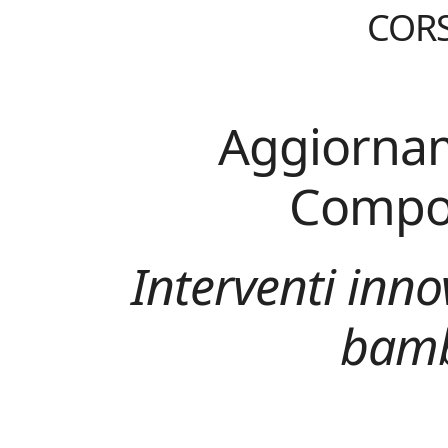
CORS
Aggiornam
Compor
Interventi inno
bambi