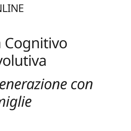
NLINE
 Cognitivo
olutiva
 generazione con
miglie