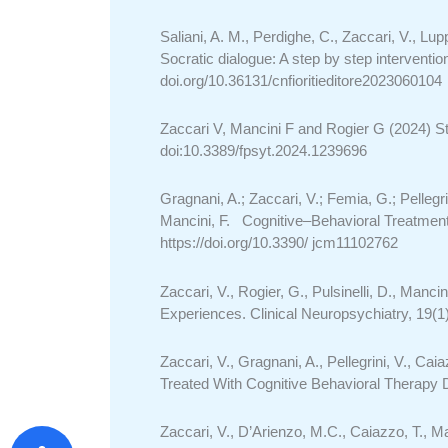
Saliani, A. M., Perdighe, C., Zaccari, V., Lup
Socratic dialogue: A step by step interventio
doi.org/10.36131/cnfioritieditore2023060104
Zaccari V, Mancini F and Rogier G (2024) Stat
doi:10.3389/fpsyt.2024.1239696
Gragnani, A.; Zaccari, V.; Femia, G.; Pellegri
Mancini, F. Cognitive–Behavioral Treatment
https://doi.org/10.3390/ jcm11102762
Zaccari, V., Rogier, G.,
Pulsinelli, D., Mancin
Experiences.
Clinical
Neuropsychiatry,
19
(1
Zaccari, V., Gragnani, A., Pellegrini, V., C
Treated With Cognitive Behavioral Therapy 
Zaccari, V., D’Arienzo, M.C., Caiazzo, T., M