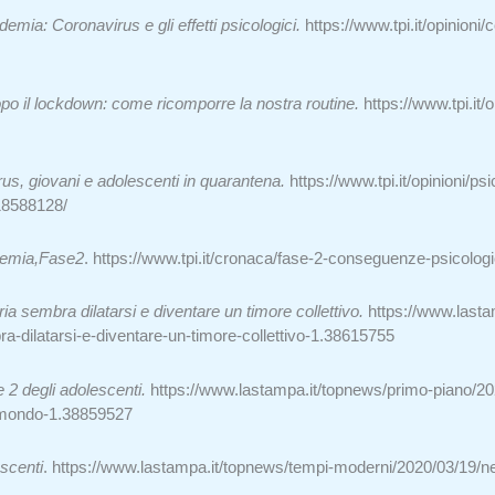
emia: Coronavirus e gli effetti psicologici.
https://www.tpi.it/opinion
dopo il lockdown: come ricomporre la nostra routine.
https://www.tpi.it
us, giovani e adolescenti in quarantena.
https://www.tpi.it/opinioni/
18588128/
emia,Fase2
.
https://www.tpi.it/cronaca/fase-2-conseguenze-psicolo
ria sembra dilatarsi e diventare un timore collettivo.
https://www.lasta
-dilatarsi-e-diventare-un-timore-collettivo-1.38615755
e 2 degli adolescenti.
https://www.lastampa.it/topnews/primo-piano/20
-il-mondo-1.38859527
escenti
.
https://www.lastampa.it/topnews/tempi-moderni/2020/03/19/news