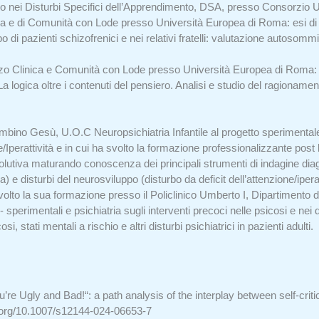
io nei Disturbi Specifici dell’Apprendimento, DSA, presso Consorzio
ca e di Comunità con Lode presso Università Europea di Roma: esi d
po di pazienti schizofrenici e nei relativi fratelli: valutazione autoso
izzo Clinica e Comunità con Lode presso Università Europea di Roma: 
ogica oltre i contenuti del pensiero. Analisi e studio del ragionament
ino Gesù, U.O.C Neuropsichiatria Infantile al progetto sperimentale 
e/Iperattività e in cui ha svolto la formazione professionalizzante post
lutiva maturando conoscenza dei principali strumenti di indagine diagn
 e disturbi del neurosviluppo (disturbo da deficit dell’attenzione/iperatt
volto la sua formazione presso il Policlinico Umberto I, Dipartimento d
- sperimentali e psichiatria sugli interventi precoci nelle psicosi e nei
si, stati mentali a rischio e altri disturbi psichiatrici in pazienti adulti.
’re Ugly and Bad!“: a path analysis of the interplay between self-criti
i.org/10.1007/s12144-024-06653-7