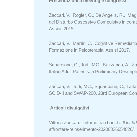
Presentazioni a meeting e congressi
Zaccari, V., Rogier, G., De Angelis, R., Magno
del Disturbo Ossessivo Compulsivo in comorbid
Assisi, 2019.
Zaccari, V., Martini C. Cognitive Remediation 
Formazione in Psicoterapia, Assisi 2017.
Squarcione, C., Torti, MC., Buzzanca, A., Za
Italian Adult Patients: a Preliminary Descri
Zaccari, V., Torti, MC., Squarcione, C., Latt
SCID-II and SWAP-200. 23rd European Congr
Articoli divulgativi
Vittoria Zaccari. Il ritorno tra i banchi:
Il lock
affrontare-reinserimento-20200826654826/