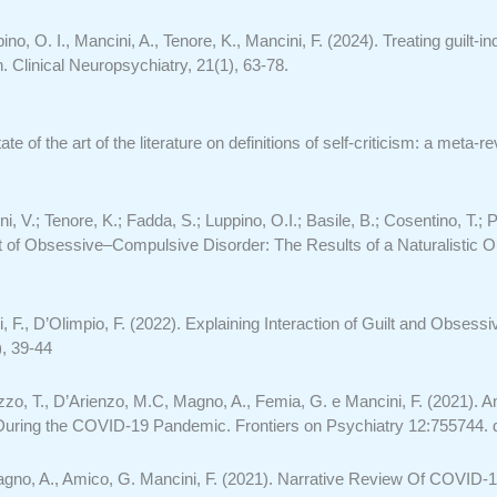
pino, O. I., Mancini, A., Tenore, K., Mancini, F. (2024). Treating guilt-
n. Clinical Neuropsychiatry, 21(1), 63-78.
e of the art of the literature on definitions of self-criticism: a meta-
ni, V.; Tenore, K.; Fadda, S.; Luppino, O.I.; Basile, B.; Cosentino, T.;
 of Obsessive–Compulsive Disorder: The Results of a Naturalistic O
i, F., D’Olimpio, F.
(2022). Explaining Interaction of Guilt
and Obsessi
), 39-44
aiazzo, T., D’Arienzo, M.C, Magno, A., Femia, G. e Mancini, F. (2021).
During the COVID-19 Pandemic. Frontiers on Psychiatry 12:755744. 
agno, A., Amico, G. Mancini, F. (2021).
Narrative Review Of COVID-