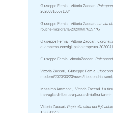
Giuseppe Femia, Vittoria Zaccari.
Psicopand
20200316567198/
Giuseppe Femia, Vittoria Zaccari
. La vita 
routine-migliorarla-20200607615776/
Giuseppe Femia, Vittoria Zaccari.
Coronavir
quarantena-consigli-psicoterapeuta-202004
Giuseppe Femia, VittoriaZaccari.
Psicopand
Vittoria Zaccari, Giuseppe Femia.
L’ipocond
moderni/2020/03/20/news/l-ipocondria-sembra
Massimo Ammaniti, Vittoria Zaccari.
La fas
tra-voglia-di-liberta-e-paura-di-riaffrontare
Vittoria Zaccari.
Papà alla sfida dei figli adol
1.38611293