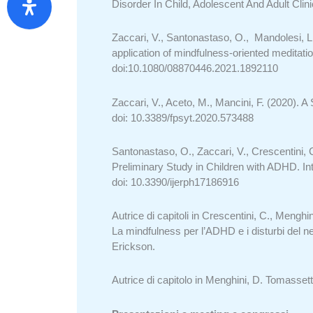
Disorder In Child, Adolescent And Adult Clin
Zaccari, V., Santonastaso, O., Mandolesi, L.,
application of mindfulness-oriented meditat
doi:10.1080/08870446.2021.1892110
Zaccari, V., Aceto, M., Mancini, F. (2020). 
doi: 10.3389/fpsyt.2020.573488
Santonastaso, O., Zaccari, V., Crescentini, C
Preliminary Study in Children with ADHD. Int
doi: 10.3390/ijerph17186916
Autrice di capitoli in Crescentini, C., Menghin
La mindfulness per l’ADHD e i disturbi del n
Erickson.
Autrice di capitolo in Menghini, D. Tomassetti,