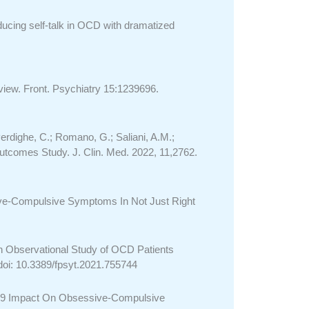
inducing self-talk in OCD with dramatized
review. Front. Psychiatry 15:1239696.
 Perdighe, C.; Romano, G.; Saliani, A.M.;
utcomes Study. J. Clin. Med. 2022, 11,2762.
ve-Compulsive Symptoms
In Not Just Right
 An Observational Study of OCD Patients
doi: 10.3389/fpsyt.2021.755744
19 Impact On Obsessive-Compulsive