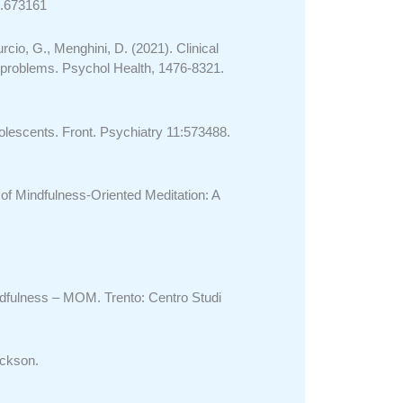
1.673161
urcio, G., Menghini, D. (2021).
Clinical
l problems. Psychol Health,
1476-8321.
dolescents. Front. Psychiatry 11:573488.
n of Mindfulness-Oriented Meditation: A
indfulness – MOM. Trento: Centro Studi
ickson.