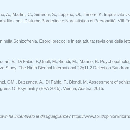
, A., Martini, C., Simeoni, S., Luppino, OI., Tenore, K. Impulsività
vs
ità con il Disturbo Borderline e Narcististico di Personalità. VIII 
nella Schizofrenia. Esordi precoci e in età adulta: revisione della let
ccari, V., Di Fabio, F.,Unolt, M.,Biondi, M., Marino, B. Psychopatho
ptive Study. The Ninth Biennal International 22q11.2 Delection Syndro
anzi, GM., Buzzanca, A., Di Fabio, F., Biondi, M. Assessment of schizo
ess Of Psychiatry (EPA 2015). Vienna, Austria, 2015.
down ha incentivato le disuguaglianze?
https://www.tpi.it/opinioni/rito