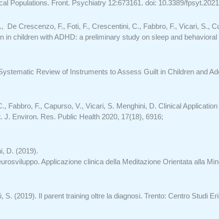
ical Populations.
Front. Psychiatry 12:673161.
doi: 10.3389/fpsyt.202
 De Crescenzo, F., Foti, F., Crescentini, C., Fabbro, F., Vicari, S., C
ion in children with ADHD: a preliminary study on sleep and behaviora
A Systematic Review of Instruments to Assess Guilt in Children and A
., Fabbro, F., Capurso, V., Vicari, S. Menghini, D. Clinical Applicatio
. J. Environ. Res. Public Health 2020, 17(18), 6916;
i, D. (2019).
eurosviluppo. Applicazione clinica della Meditazione Orientata alla M
 S. (2019). Il parent training oltre la diagnosi. Trento: Centro Studi Er