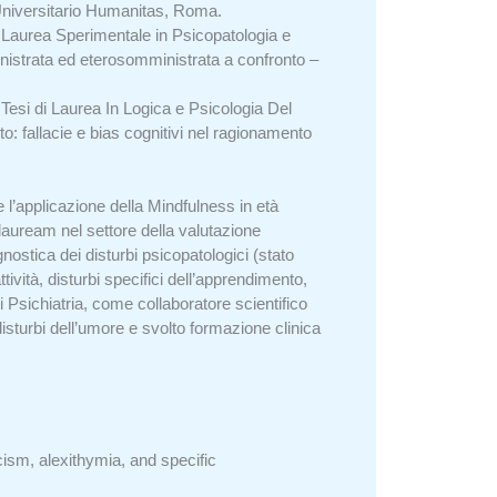
 Universitario Humanitas, Roma.
i Laurea Sperimentale in Psicopatologia e
mministrata ed eterosomministrata a confronto –
Tesi di Laurea In Logica e Psicologia Del
o: fallacie e bias cognitivi nel ragionamento
l’applicazione della Mindfulness in età
 lauream nel settore della valutazione
ostica dei disturbi psicopatologici (stato
ività, disturbi specifici dell’apprendimento,
i Psichiatria, come collaboratore scientifico
 disturbi dell’umore e svolto formazione clinica
cism, alexithymia, and specific