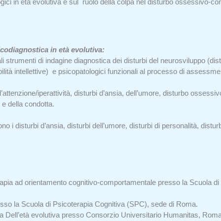
ogici in età evolutiva e sul ruolo della colpa nel disturbo ossessivo-c
codiagnostica in età evolutiva:
 strumenti di indagine diagnostica dei disturbi del neurosviluppo (dist
sabilità intellettive) e psicopatologici funzionali al processo di assessme
l’attenzione/iperattività, disturbi d’ansia, dell’umore, disturbo osse
 e della condotta.
o i disturbi d’ansia, disturbi dell’umore, disturbi di personalità, distur
rapia ad orientamento cognitivo-comportamentale presso la Scuola di 
esso la Scuola di Psicoterapia Cognitiva (SPC), sede di Roma.
ia Dell’età evolutiva presso Consorzio Universitario Humanitas, Roma