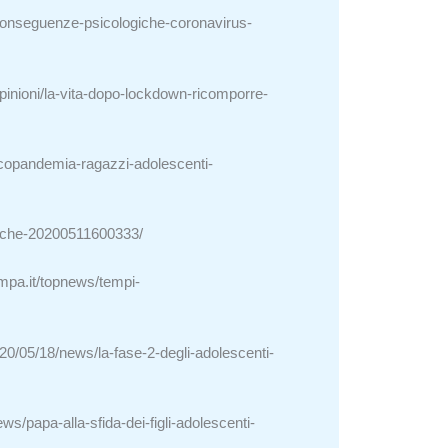
i/conseguenze-psicologiche-coronavirus-
/opinioni/la-vita-dopo-lockdown-ricomporre-
psicopandemia-ragazzi-adolescenti-
giche-20200511600333/
mpa.it/topnews/tempi-
20/05/18/news/la-fase-2-degli-adolescenti-
/papa-alla-sfida-dei-figli-adolescenti-