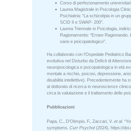
Corso di perfezionamento universitar
Laurea Magistrale in Psicologia Clini
Psichiatria: “La schizotipia in un grup
SCID II e SWAP- 200”.
Laurea Triennale in Psicologia, indir
Ragionamento: “Errare Ragionando. La l
sano e psicopatologico”.
Ha collaborato con l’Ospedale Pediatrico Bamb
evolutiva nel Disturbo da Deficit di Attenzion
neuropsicologica e psicopatologica in età evo
mentale a rischio, psicosi, depressione, ansia)
disabilità intellettive). Precedentemente ha s
al dottorato di ricerca in neuroscienze clinico
circa la valutazione e il trattamento delle psico
Pubblicazioni
Papa, C., D’Olimpio, F., Zaccari, V.
et al.
“You
symptoms.
Curr Psychol
(2024). https://do