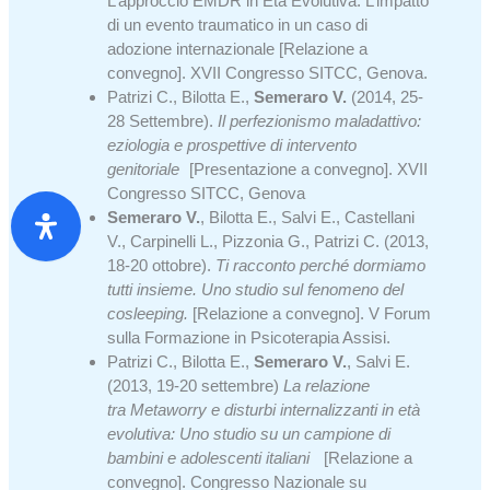
L’approccio EMDR in Età Evolutiva. L’impatto
di un evento traumatico in un caso di
adozione internazionale [Relazione a
convegno]. XVII Congresso SITCC, Genova.
Patrizi C., Bilotta E.,
Semeraro
V.
(2014, 25-
28 Settembre).
Il perfezionismo maladattivo:
eziologia e prospettive di intervento
genitoriale
[Presentazione a convegno]. XVII
Congresso SITCC, Genova
Semeraro V.
, Bilotta E., Salvi E., Castellani
V., Carpinelli L., Pizzonia G., Patrizi C. (2013,
18-20 ottobre).
Ti racconto perché dormiamo
tutti insieme. Uno studio sul fenomeno del
cosleeping.
[Relazione a convegno]. V Forum
sulla Formazione in Psicoterapia Assisi.
Patrizi C., Bilotta E.,
Semeraro V.
, Salvi E.
(2013, 19-20 settembre)
La relazione
tra Metaworry e disturbi internalizzanti in età
evolutiva: Uno studio su un campione di
bambini e adolescenti italiani
[Relazione a
convegno]. Congresso Nazionale su