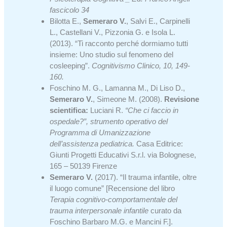
fascicolo 34
Bilotta E.,
Semeraro V.
, Salvi E., Carpinelli
L., Castellani V., Pizzonia G. e Isola L.
(2013). “Ti racconto perché dormiamo tutti
insieme: Uno studio sul fenomeno del
cosleeping”.
Cognitivismo Clinico
, 10, 149-
160.
Foschino M. G., Lamanna M., Di Liso D.,
Semeraro V.
, Simeone M. (2008).
Revisione
scientifica:
Luciani R.
“Che ci faccio in
ospedale?”, strumento operativo del
Programma di Umanizzazione
dell’assistenza pediatrica.
Casa Editrice:
Giunti Progetti Educativi S.r.l. via Bolognese,
165 – 50139 Firenze
Semeraro V.
(2017). “Il trauma infantile, oltre
il luogo comune” [Recensione del libro
Terapia cognitivo-comportamentale del
trauma interpersonale infantile
curato da
Foschino Barbaro M.G. e Mancini F.].