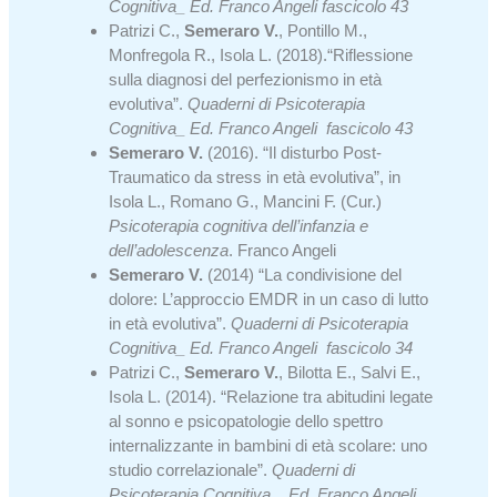
Cognitiva_ Ed. Franco Angeli fascicolo 43
Patrizi C.,
Semeraro V.
, Pontillo M.,
Monfregola R., Isola L. (2018).“Riflessione
sulla diagnosi del perfezionismo in età
evolutiva”.
Quaderni di Psicoterapia
Cognitiva_ Ed. Franco Angeli fascicolo 43
Semeraro
V.
(2016). “Il disturbo Post-
Traumatico da stress in età evolutiva”, in
Isola L., Romano G., Mancini F. (Cur.)
Psicoterapia cognitiva dell’infanzia e
dell’adolescenza
. Franco Angeli
Semeraro
V.
(2014) “La condivisione del
dolore: L’approccio EMDR in un caso di lutto
in età evolutiva”.
Quaderni di Psicoterapia
Cognitiva_ Ed. Franco Angeli fascicolo 34
Patrizi C.,
Semeraro V.
, Bilotta E., Salvi E.,
Isola L. (2014). “Relazione tra abitudini legate
al sonno e psicopatologie dello spettro
internalizzante in bambini di età scolare: uno
studio correlazionale”.
Quaderni di
Psicoterapia Cognitiva _ Ed. Franco Angeli