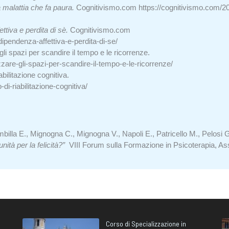
a malattia che fa paura.
Cognitivismo.com
https://cognitivismo.com/20
ttiva e perdita di sè.
Cognitivismo.com
ipendenza-affettiva-e-perdita-di-se/
 spazi per scandire il tempo e le ricorrenze.
zare-gli-spazi-per-scandire-il-tempo-e-le-ricorrenze/
ilitazione cognitiva.
-di-riabilitazione-cognitiva/
billa E., Mignogna C., Mignogna V., Napoli E., Patricello M., Pelosi G., 
ità per la felicità?”
VIII Forum sulla Formazione in Psicoterapia, Ass
Corso di Specializzazione in