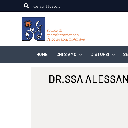
Vai
al
contenuto
HOME
CHI SIAMO
DISTURBI
SE
DR.SSA ALESSAN