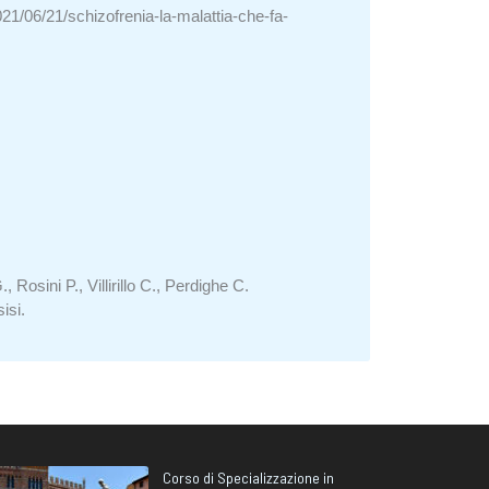
21/06/21/schizofrenia-la-malattia-che-fa-
Rosini P., Villirillo C., Perdighe C.
isi.
Corso di Specializzazione in