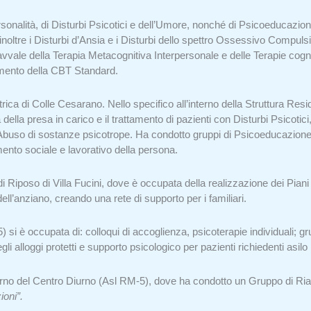
onalità, di Disturbi Psicotici e dell’Umore, nonché di Psicoeducazione
ta inoltre i Disturbi d’Ansia e i Disturbi dello spettro Ossessivo Compu
vvale della Terapia Metacognitiva Interpersonale e delle Terapie cog
erimento della CBT Standard.
trica di Colle Cesarano. Nello specifico all’interno della Struttura Re
 della presa in carico e il trattamento di pazienti con Disturbi Psicotic
 Abuso di sostanze psicotrope. Ha condotto gruppi di Psicoeducazione
imento sociale e lavorativo della persona.
Riposo di Villa Fucini, dove è occupata della realizzazione dei Piani d
ell’anziano, creando una rete di supporto per i familiari.
 si è occupata di: colloqui di accoglienza, psicoterapie individuali; g
gli alloggi protetti e supporto psicologico per pazienti richiedenti asilo p
nterno del Centro Diurno (Asl RM-5), dove ha condotto un Gruppo di Riab
oni”.