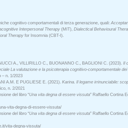
niche cognitivo comportamentali di terza generazione, quali:
Accepta
cognitive Interpersonal Therapy
(MIT),
Dialectical Behavioural Ther
oral Therapy
for Insomnia (CBT-I).
CCI A., VILLIRILLO C., BUONANNO C., BAGLIONI C. (2023).
Il
iale La valutazione e la psicoterapia cognitivo-comportamentale dei 
 – n. 1/2023
NI A.M. E PUGLIESE E. (2021).
Karina. Il legame irrinunciabile: scopi
ico, n. 2/2021
ione del libro “
Una vita degna di essere vissuta
” Raffaello Cortina 
una-vita-degna-di-essere-vissuta/
ione del libro “
Una vita degna di essere vissuta
” Raffaello Cortina 
.it/vita-degna-vissuta/