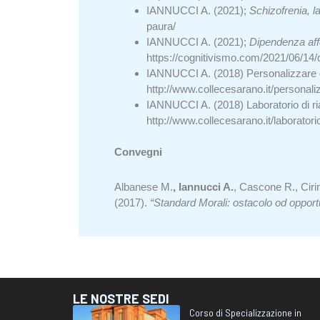
IANNUCCI A. (2021);
Schizofrenia, l
paura/
IANNUCCI A. (2021);
Dipendenza affe
https://cognitivismo.com/2021/06/14/d
IANNUCCI A. (2018) Personalizzare gli
http://www.collecesarano.it/personaliz
IANNUCCI A. (2018) Laboratorio di riab
http://www.collecesarano.it/laboratorio
Convegni
Albanese M.
,
Iannucci A.
, Cascone R., Cirim
(2017).
“Standard Morali: ostacolo od opportun
LE NOSTRE SEDI
Corso di Specializzazione in