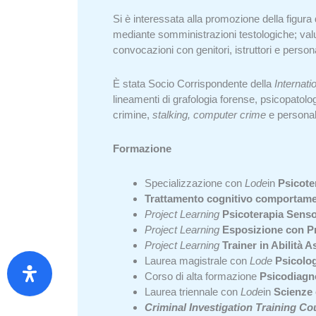
Si è interessata alla promozione della figura
mediante somministrazioni testologiche; valut
convocazioni con genitori, istruttori e perso
È stata Socio Corrispondente della
Internati
lineamenti di grafologia forense, psicopatolog
crimine,
stalking, computer crime
e personal
Formazione
Specializzazione con
Lode
in
Psicote
Trattamento cognitivo comportamen
Project Learning
Psicoterapia Sens
Project Learning
Esposizione con Pr
Project Learning
Trainer in Abilità A
Laurea magistrale con
Lode
Psicolog
Corso di alta formazione
Psicodiagn
Laurea triennale con
Lode
in
Scienze 
Criminal Investigation Training Co