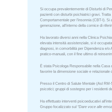
Si occupa prevalentemente di Disturbi di Pers
pazienti con disturbi psichiatrici gravi. Trat
Comportamentale per l’insonnia (CBT-I). Si a
generazione, all’interno della cornice di rif
Ha lavorato diversi anni nella Clinica Psichia
elevata intensità assistenziale, si è occupata
diagnosi, in comorbilità per Dipendenza e/o
pratico-manuali, con il fine ultimo di reinser
È stata Psicologa Responsabile nella Casa di 
favorire la dimensione sociale e relazionale d
Presso il Centro di Salute Mentale (Asl RM-5)
psicotici; gruppi di sostegno per i residenti de
Ha effettuato interventi psicoeducativi all’i
Gruppo focalizzato sul
“Dare voce alle emozi