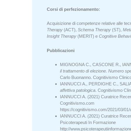
Corsi di perfezionamento:
Acquisizione di competenze relative alle tec
Therapy
(ACT),
Schema Therapy
(ST),
Meta
Insight Therapy
(MERIT) e
Cognitive Behavi
Pubblicazioni
MIGNOGNA C., CASCONE R., IANNU
il trattamento di elezione.
Numero spec
Carlo Buonanno. Cognitivismo Clinico
IANNUCCI A., PERDIGHE C., SALIA
affettiva patologica
. Cognitivismo Clin
IANNUCCI A. (2021) Curatrice Recens
Cognitivismo.com
https://cognitivismo.com/2021/03/01/
IANNUCCI A. (2021) Curatrice Recens
Psicoterapeuti In Formazione
http://www.psicoterapeutiinformazione