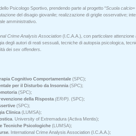
 dello Psicologo Sportivo, prendendo parte al progetto “
Scuola calcio= 
azione del disagio giovanile; realizzazione di griglie osservative; in
nale amministrativo.
onal Crime Analysis Association
(I.C.A.A.), con particolare attenzione 
ia degli autori di reati sessuali, tecniche di autopsia psicologica, tecn
ità dei
sex offenders
.
rapia Cognitivo Comportamentale
(SPC);
tale per il Disturbo da Insonnia
(SPC);
omotoria
(SPC);
evenzione della Risposta
(ER/P).
(SPC);
ssertive
(SPC);
ia Clinica
(LUMSA);
ostica
. University of Extremadura (Activa Mentis);
e Tecniche Psicologiche
(LUMSA);
urse.
International Crime Analysis Association (I.C.A.A.);