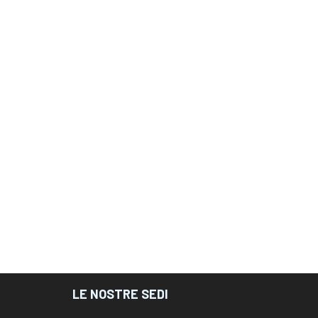
ULTIME NEWS
1 minute of reading
La terapia cognitiva italiana compie 40 anni –
relazioni presentate al convegno
ULTIME NEWS
2 minutes of reading
LE NOSTRE SEDI