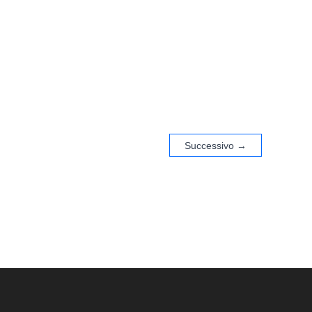
DISTURBO OSSESSIVO COMPULSIVO
ULTIME NEWS
2 minutes of reading
Successivo
→