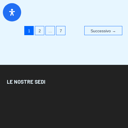
regolamento Istituto “Associazione Scuola di
Psicoterapia Cognitiva” – Grosseto
1
2
…
7
Successivo
→
CORSI DI SPECIALIZZAZIONE
12 minutes of reading
LE NOSTRE SEDI
Corso di Specializzazione in Psicoterapia Cognitiva
– AIPC – Bari