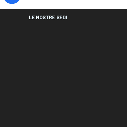
LE NOSTRE SEDI
Corso di Specializzazione in
Psicoterapia Cognitiva – AIPC –
Bari
Corso di Specializzazione in
Psicoterapia Cognitiva – Lecce
Corso di Specializzazione in
Psicoterapia Cognitiva – Roma