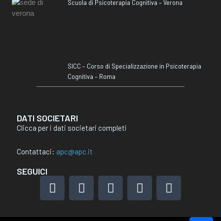
Scuola di Psicoterapia Cognitiva – Verona
SICC – Corso di Specializzazione in Psicoterapia
Cognitiva – Roma
DATI SOCIETARI
Clicca per i dati societari completi
Contattaci:
apc@apc.it
SEGUICI
F
I
L
X
Y
a
n
i
-
o
c
s
n
t
u
e
t
k
w
t