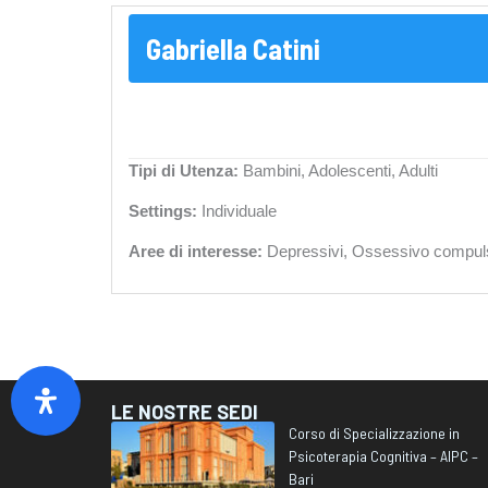
Gabriella Catini
Tipi di Utenza:
Bambini, Adolescenti, Adulti
Settings:
Individuale
Aree di interesse:
Depressivi, Ossessivo compulsivi
LE NOSTRE SEDI
Corso di Specializzazione in
Psicoterapia Cognitiva – AIPC –
Bari