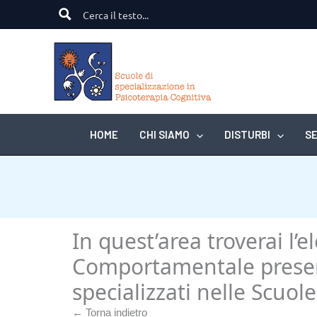
Vai
al
contenuto
HOME
CHI SIAMO
DISTURBI
SE
In quest’area troverai l’
Comportamentale presenti
specializzati nelle Scuol
← Torna indietro