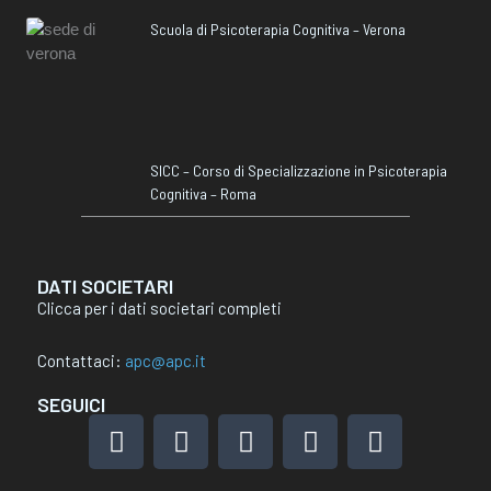
Scuola di Psicoterapia Cognitiva – Verona
SICC – Corso di Specializzazione in Psicoterapia
Cognitiva – Roma
DATI SOCIETARI
Clicca per i dati societari completi
Contattaci:
apc@apc.it
SEGUICI
F
I
L
X
Y
a
n
i
-
o
c
s
n
t
u