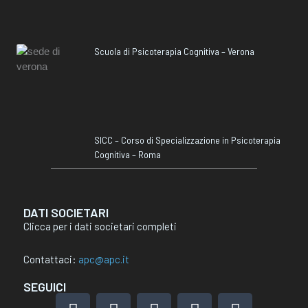
Scuola di Psicoterapia Cognitiva – Verona
SICC – Corso di Specializzazione in Psicoterapia
Cognitiva – Roma
DATI SOCIETARI
Clicca per i dati societari completi
Contattaci:
apc@apc.it
SEGUICI
F
I
L
X
Y