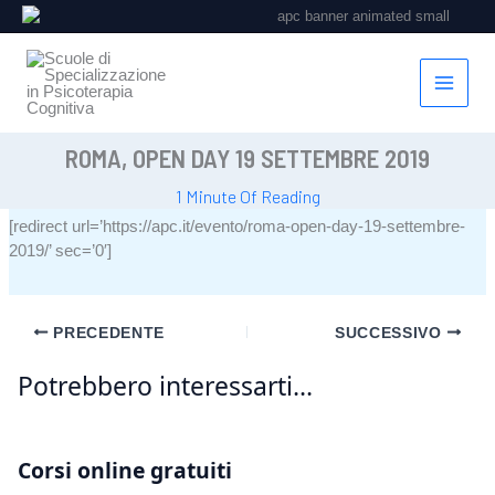
Vai
al
contenuto
ROMA, OPEN DAY 19 SETTEMBRE 2019
1 Minute Of Reading
[redirect url=’https://apc.it/evento/roma-open-day-19-settembre-
2019/’ sec=’0′]
PRECEDENTE
SUCCESSIVO
Potrebbero interessarti...
Corsi online gratuiti