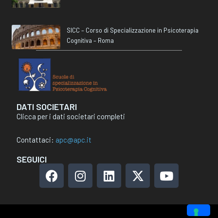
SICC – Corso di Specializzazione in Psicoterapia
Cognitiva – Roma
DATI SOCIETARI
Clicca per i dati societari completi
Contattaci:
apc@apc.it
SEGUICI
F
I
L
X
Y
a
n
i
-
o
c
s
n
t
u
e
t
k
w
t
b
a
e
i
u