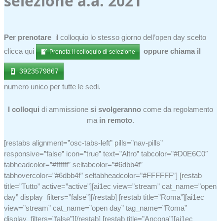
selezione a.a. 2021
Per prenotare
il colloquio lo stesso giorno dell’open day scelto
clicca qui
oppure chiama il
Prenota il colloquio di selezione
3923579867
numero unico per tutte le sedi.
I colloqui
di ammissione
si svolgeranno
come da regolamento
ma
in remoto
.
[restabs alignment=”osc-tabs-left” pills=”nav-pills”
responsive=”false” icon=”true” text=”Altro” tabcolor=”#D0E6C0″
tabheadcolor=”#ffffff” seltabcolor=”#6dbb4f”
tabhovercolor=”#6dbb4f” seltabheadcolor=”#FFFFFF”] [restab
title=”Tutto” active=”active”][ai1ec view=”stream” cat_name=”open
day” display_filters=”false”][/restab] [restab title=”Roma”][ai1ec
view=”stream” cat_name=”open day” tag_name=”Roma”
display_filters=”false”][/restab] [restab title=”Ancona”][ai1ec