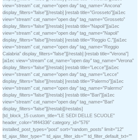
view=”stream” cat_name=”open day” tag_name=”Ancona”
display_filters=”false”][/restab] [restab title=”Grosseto”][ai1ec
view=”stream” cat_name=”open day” tag_name=”Grosseto”
display_filters=”false”][/restab] [restab title=”Napoli”][ai1ec
view=”stream” cat_name=”open day” tag_name=”Napoli”
display_filters=”false”][/restab] [restab title=”Reggio C.”][ai1ec
view=”stream” cat_name=”open day” tag_name=”Reggio
Calabria” display_filters=”false”][/restab] [restab title=”Verona”]
[ai1ec view=”stream” cat_name=”open day” tag_name=”Verona”
display_filters=”false”][/restab] [restab title=”Lecce”][ai1ec
view=”stream” cat_name=”open day” tag_name=”Lecce”
display_filters=”false”][/restab] [restab title=”Palermo”][ai1ec
view=”stream” cat_name=”open day” tag_name=”Palermo”
display_filters=”false”][/restab] [restab title=”Bari”][ai1ec
view=”stream” cat_name=”open day” tag_name=”Bari”
display_filters=”false”][/restab][/restabs]
[td_block_15 custom_title=”LE SEDI DELLE SCUOLE”
header_color=”#f44336″ category_id=”576″
installed_post_types=”post” sort=”random_posts” limit=”12″
td_ajax_filter_type=”” td_ajax_filter_ids=”” td_filter_default_txt=””