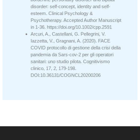
disorder: self‐concept, identity and self‐
esteem. Clinical Psychology &
Psychotherapy. Accepted Author Manuscript
in 1-36. https://doi.org/10.1002/cpp.2591
Arcuri, A., Castellani, G. Pellegrini, V.
Iazzetta, V., Gragnani, A. (2020). FACE
COVID protocollo di gestione della crisi della
pandemia da Sars-cov-2 per gli operatori
sanitari: uno studio pilota. Cognitivismo
clinico, 17, 2, 179-198.
DOI:10.36131/COGNCL20200206