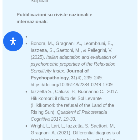
Sbipolati
Pubblicazioni su riviste nazionali e
internazionali:
Bonora, M., Gragnani, A., Leombruni, E.,
Iazzetta, S., Saettoni, M., & Pellegrini, V.
(2025).
Italian adaptation and evaluation of
psychometric properties of the Relaxation
Sensitivity Index
.
Journal of
Psychopathology, 31
(4), 239–249.
https://doi.org/10.36148/2284-0249-1709
Iazzetta S., Calussi P., Buonanno C., 2017.
Hikikomori: il rifiuto del Sol Levante
(Hikikomori: the refusal of the Land of the
Rising Sun).
Quaderni di Psicoterapia
Cognitiva 2017, 19-33.
Wright, L, Lari, L, Iazzetta, S, Saettoni, M,
Gragnani, A. (2021), Differential diagnosis of
borderline personality disorder and bipolar