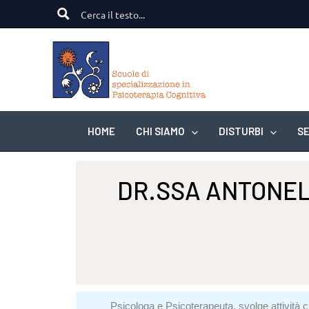
Vai
al
contenuto
HOME
CHI SIAMO
DISTURBI
SE
DR.SSA ANTONEL
Psicologa e Psicoterapeuta, svolge attività cl