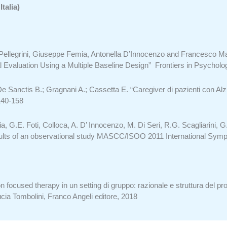
talia)
o Pellegrini, Giuseppe Femia, Antonella D’Innocenzo and Francesco
l Evaluation Using a Multiple Baseline Design” Frontiers in Psychol
e Sanctis B.; Gragnani A.; Cassetta E. “Caregiver di pazienti con Al
140-158
a, G.E. Foti, Colloca, A. D’ Innocenzo, M. Di Seri, R.G. Scagliarini, 
results of an observational study MASCC/ISOO 2011 International Sy
ocused therapy in un setting di gruppo: razionale e struttura del prot
Lucia Tombolini, Franco Angeli editore, 2018