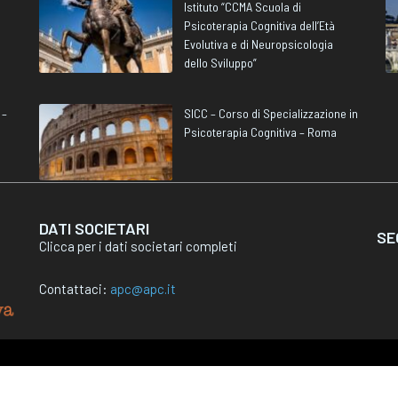
Istituto “CCMA Scuola di
Psicoterapia Cognitiva dell’Età
Evolutiva e di Neuropsicologia
dello Sviluppo”
 –
SICC – Corso di Specializzazione in
Psicoterapia Cognitiva – Roma
DATI SOCIETARI
SE
Clicca per i dati societari completi
Contattaci:
apc@apc.it
ativa sulla raccolta
Le tue preferenze relative alla privacy