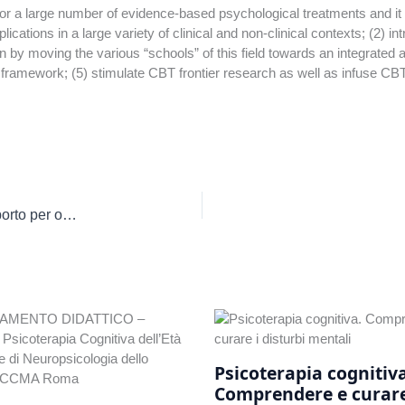
r a large number of evidence-based psychological treatments and it is
cations in a large variety of clinical and non-clinical contexts; (2) in
sion by moving the various “schools” of this field towards an integrat
ramework; (5) stimulate CBT frontier research as well as infuse CBT w
COVID-19 Servizio psicologico di consulenza e supporto per operatori sanitari
Psicoterapia cognitiva
Comprendere e curare