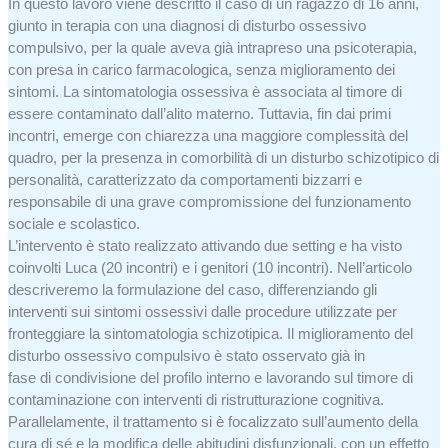
In questo lavoro viene descritto il caso di un ragazzo di 16 anni,
giunto in terapia con una diagnosi di disturbo ossessivo
compulsivo, per la quale aveva già intrapreso una psicoterapia,
con presa in carico farmacologica, senza miglioramento dei
sintomi. La sintomatologia ossessiva è associata al timore di
essere contaminato dall’alito materno. Tuttavia, fin dai primi
incontri, emerge con chiarezza una maggiore complessità del
quadro, per la presenza in comorbilità di un disturbo schizotipico di
personalità, caratterizzato da comportamenti bizzarri e
responsabile di una grave compromissione del funzionamento
sociale e scolastico.
L’intervento è stato realizzato attivando due setting e ha visto
coinvolti Luca (20 incontri) e i genitori (10 incontri). Nell’articolo
descriveremo la formulazione del caso, differenziando gli
interventi sui sintomi ossessivi dalle procedure utilizzate per
fronteggiare la sintomatologia schizotipica. Il miglioramento del
disturbo ossessivo compulsivo è stato osservato già in
fase di condivisione del profilo interno e lavorando sul timore di
contaminazione con interventi di ristrutturazione cognitiva.
Parallelamente, il trattamento si è focalizzato sull’aumento della
cura di sé e la modifica delle abitudini disfunzionali, con un effetto