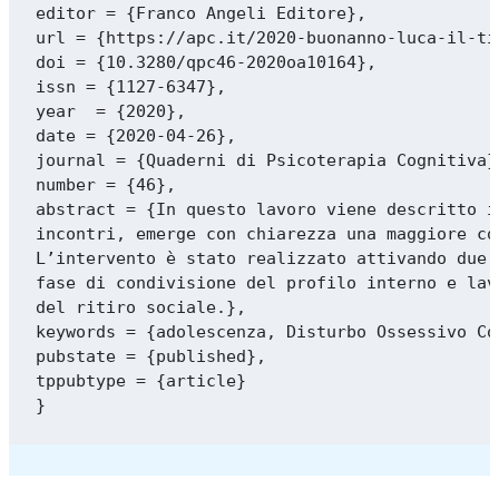
editor = {Franco Angeli Editore},

url = {https://apc.it/2020-buonanno-luca-il-ti
doi = {10.3280/qpc46-2020oa10164},

issn = {1127-6347},

year  = {2020},

date = {2020-04-26},

journal = {Quaderni di Psicoterapia Cognitiva},
number = {46},

abstract = {In questo lavoro viene descritto i
incontri, emerge con chiarezza una maggiore co
L’intervento è stato realizzato attivando due 
fase di condivisione del profilo interno e lav
del ritiro sociale.},

keywords = {adolescenza, Disturbo Ossessivo Co
pubstate = {published},

tppubtype = {article}
