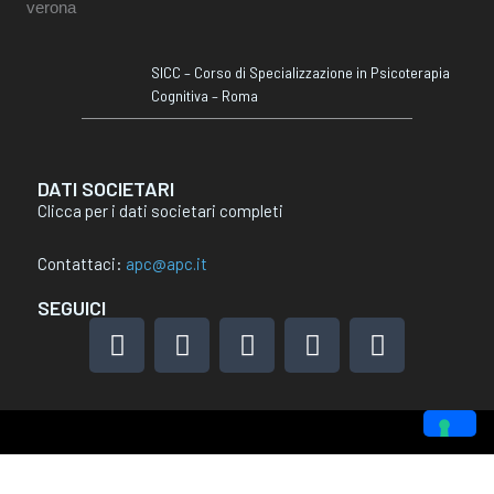
SICC – Corso di Specializzazione in Psicoterapia
Cognitiva – Roma
DATI SOCIETARI
Clicca per i dati societari completi
Contattaci:
apc@apc.it
SEGUICI
F
I
L
X
Y
a
n
i
-
o
c
s
n
t
u
e
t
k
w
t
b
a
e
i
u
o
g
d
t
b
Le tue preferenze relative alla privacy