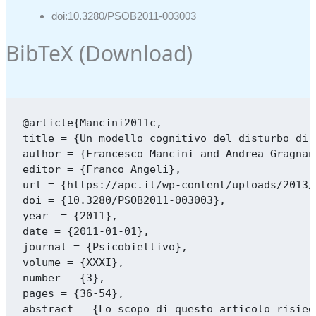
doi:10.3280/PSOB2011-003003
BibTeX (
Download
)
@article{Mancini2011c,

title = {Un modello cognitivo del disturbo di 
author = {Francesco Mancini and Andrea Gragnan
editor = {Franco Angeli},

url = {https://apc.it/wp-content/uploads/2013/
doi = {10.3280/PSOB2011-003003},

year  = {2011},

date = {2011-01-01},

journal = {Psicobiettivo},

volume = {XXXI},

number = {3},

pages = {36-54},

abstract = {Lo scopo di questo articolo risied