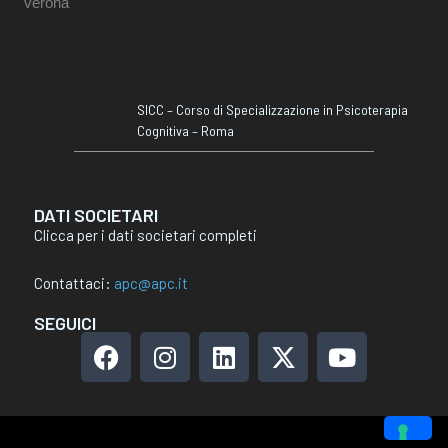
SICC – Corso di Specializzazione in Psicoterapia
Cognitiva – Roma
DATI SOCIETARI
Clicca per i dati societari completi
Contattaci:
apc@apc.it
SEGUICI
F
I
L
X
Y
a
n
i
-
o
c
s
n
t
u
e
t
k
w
t
b
a
e
i
u