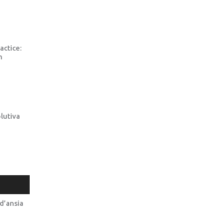
actice:
n
lutiva
d’ansia