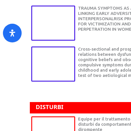
TRAUMA SYMPTOMS AS A
LINKING EARLY ADVERSI
INTERPERSONALRISK PR
FOR VICTIMIZATION AND
PERPETRATION IN WOM
Cross-sectional and pros
relations between dysfun
cognitive beliefs and obs
compulsive symptoms dur
childhood and early adol
test of two aetiological 
DISTURBI ADULTO
DISTURBI
Equipe per il trattamento
disturbi da comportamen
dirompente