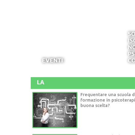
SO
IS
NO
PS
EVENTI
CO
LA
Frequentare una scuola d
formazione in psicoterap
buona scelta?