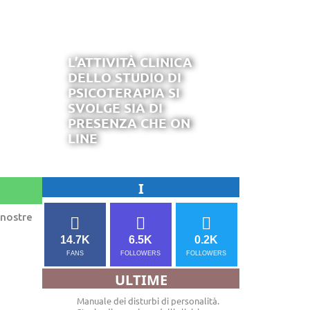
L’ATTIVITÀ CLINICA
DELLO STUDIO DI
PSICOTERAPIA SI
SVOLGE SIA DI
PRESENZA CHE ON
LINE
I
 nostre
14.7K
6.5K
0.2K
FANS
FOLLOWERS
FOLLOWERS
ULTIME
Manuale dei disturbi di personalità.