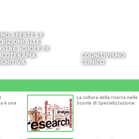
NO APERTE LE
CRIZIONI ALLE
STRE SCUOLE DI
ICOTERAPIA
COGNITIVISMO
GNITIVA
CLINICO
i
La cultura della ricerca nelle
ia è una
Scuole di Specializzazione