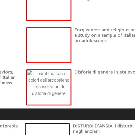
Forgiveness and religious pr
a study on a sample of Italia
preadolescents
aviors,
Disforia di genere in età evo
 Italian
f mass
coterapia
DISTURBI D’ANSIA: I disturbi 
negli anziani