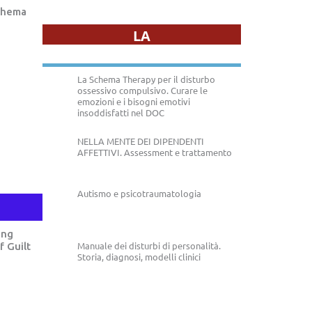
Schema
LA
La Schema Therapy per il disturbo
ossessivo compulsivo. Curare le
emozioni e i bisogni emotivi
insoddisfatti nel DOC
NELLA MENTE DEI DIPENDENTI
AFFETTIVI. Assessment e trattamento
Autismo e psicotraumatologia
ing
Manuale dei disturbi di personalità.
f Guilt
Storia, diagnosi, modelli clinici