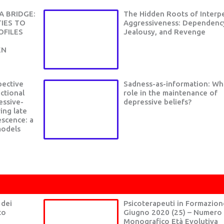
 BRIDGE:
The Hidden Roots of Interp
TIES TO
Aggressiveness: Dependenc
OFILES
Jealousy, and Revenge
EN
pective
Sadness-as-information: What
ctional
role in the maintenance of
essive-
depressive beliefs?
ing late
escence: a
models
DOC
ANORESSIA E BULIMIA
DISTU
 dei
Psicoterapeuti in Formazion
to
Giugno 2020 (25) – Numero
Monografico Età Evolutiva