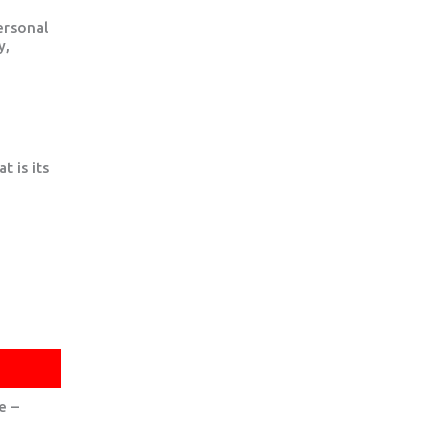
ersonal
y,
 is its
RBI DI PANICO E AGORAFOBIA
DISTIMIA
e –