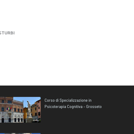
STURBI
Corso di Specializzazione in
Psicoterapia Cognitiva – Grosseto