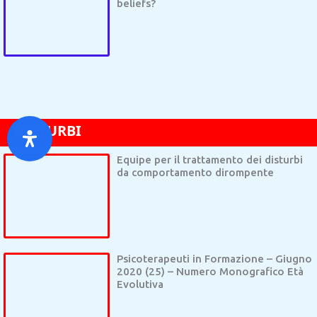
beliefs?
TURBI DI PERSONALITÀ
DISTURBO DA ACCUMULO
DISTURBO POST 
DISTURBI
Equipe per il trattamento dei disturbi
da comportamento dirompente
Psicoterapeuti in Formazione – Giugno
2020 (25) – Numero Monografico Età
Evolutiva