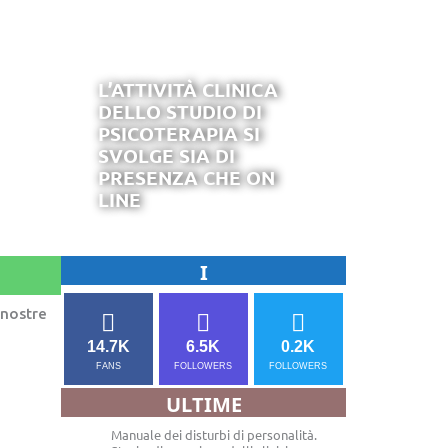
L’ATTIVITÀ CLINICA
DELLO STUDIO DI
PSICOTERAPIA SI
SVOLGE SIA DI
PRESENZA CHE ON
LINE
I
 nostre
14.7K
6.5K
0.2K
FANS
FOLLOWERS
FOLLOWERS
ULTIME
Manuale dei disturbi di personalità.