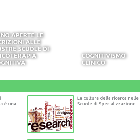
NO APERTE LE
CRIZIONI ALLE
STRE SCUOLE DI
ICOTERAPIA
COGNITIVISMO
GNITIVA
CLINICO
i
La cultura della ricerca nelle
ia è una
Scuole di Specializzazione