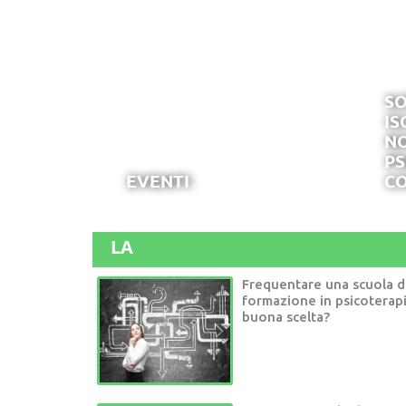
SO
IS
NO
PS
EVENTI
CO
LA
Frequentare una scuola d
formazione in psicoterap
buona scelta?