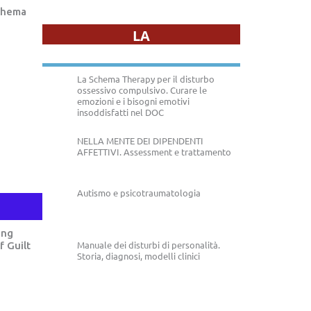
Schema
LA
La Schema Therapy per il disturbo
ossessivo compulsivo. Curare le
emozioni e i bisogni emotivi
insoddisfatti nel DOC
NELLA MENTE DEI DIPENDENTI
AFFETTIVI. Assessment e trattamento
Autismo e psicotraumatologia
ing
Manuale dei disturbi di personalità.
f Guilt
Storia, diagnosi, modelli clinici