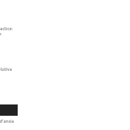
actice:
n
lutiva
d’ansia