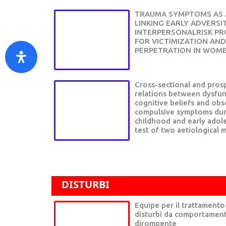
TRAUMA SYMPTOMS AS A
LINKING EARLY ADVERSI
INTERPERSONALRISK PR
FOR VICTIMIZATION AND
PERPETRATION IN WOM
Cross-sectional and pros
relations between dysfun
cognitive beliefs and obs
compulsive symptoms dur
childhood and early adol
test of two aetiological 
DISTURBI ADULTO
DISTURBI
Equipe per il trattamento
disturbi da comportamen
dirompente