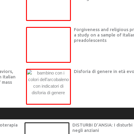
Forgiveness and religious pr
a study on a sample of Italia
preadolescents
aviors,
Disforia di genere in età evo
 Italian
f mass
coterapia
DISTURBI D’ANSIA: I disturbi 
negli anziani