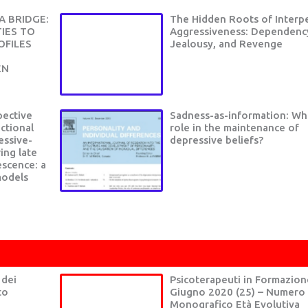
 BRIDGE:
The Hidden Roots of Interp
TIES TO
Aggressiveness: Dependenc
OFILES
Jealousy, and Revenge
EN
pective
Sadness-as-information: What
ctional
role in the maintenance of
essive-
depressive beliefs?
ing late
escence: a
models
DOC
ANORESSIA E BULIMIA
DISTU
 dei
Psicoterapeuti in Formazion
to
Giugno 2020 (25) – Numero
Monografico Età Evolutiva