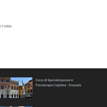
STURBI
Corso di Specializzazione in
Psicoterapia Cognitiva – Grosseto