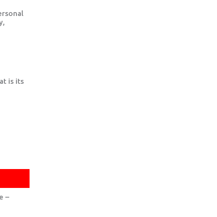
ersonal
y,
 is its
RBI DI PANICO E AGORAFOBIA
DISTIMIA
e –