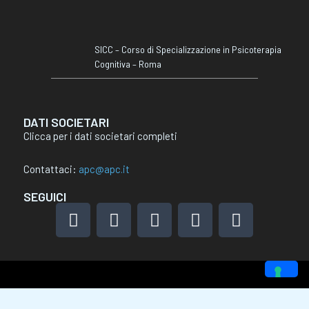
SICC – Corso di Specializzazione in Psicoterapia
Cognitiva – Roma
DATI SOCIETARI
Clicca per i dati societari completi
Contattaci:
apc@apc.it
SEGUICI
F
I
L
X
Y
a
n
i
-
o
c
s
n
t
u
e
t
k
w
t
b
a
e
i
u
o
g
d
t
b