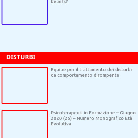
beliefs?
TURBI DI PERSONALITÀ
DISTURBO DA ACCUMULO
DISTURBO POST 
DISTURBI
Equipe per il trattamento dei disturbi
da comportamento dirompente
Psicoterapeuti in Formazione – Giugno
2020 (25) – Numero Monografico Età
Evolutiva